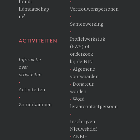
houdt
lidmaatschap
Vertrouwenspersonen
in?
Samenwerking
Profielwerkstuk
ACTIVITEITEN
(PWS) of
onderzoek
Informatie
bij de NJN
over
Algemene
activiteiten
voorwaarden
Donateur
Activiteiten
worden
Word
Zomerkampen
leraarcontactpersoon
Inschrijven
Nieuwsbrief
ANBI-