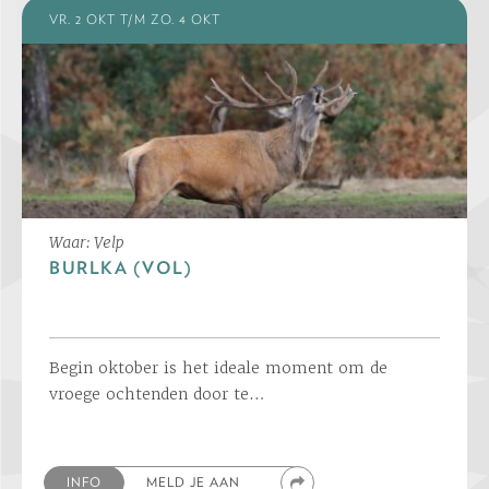
VR. 2 OKT T/M ZO. 4 OKT
Waar: Velp
BURLKA (VOL)
Begin oktober is het ideale moment om de
vroege ochtenden door te…
INFO
MELD JE AAN