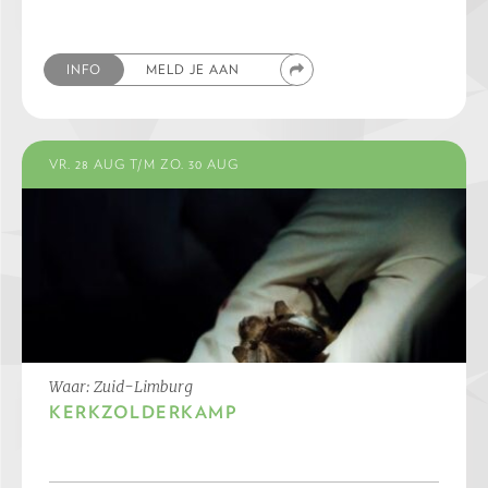
INFO
MELD JE AAN
VR. 28 AUG T/M ZO. 30 AUG
Waar: Zuid-Limburg
KERKZOLDERKAMP