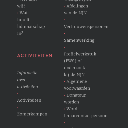
wij?
Afdelingen
Wat
van de NJN
houdt
lidmaatschap
Vertrouwenspersonen
in?
Samenwerking
Profielwerkstuk
ACTIVITEITEN
(PWS) of
onderzoek
Informatie
bij de NJN
over
Algemene
activiteiten
voorwaarden
Donateur
Activiteiten
worden
Word
Zomerkampen
leraarcontactpersoon