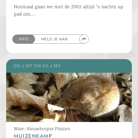
Normaal gaan we met de ZWG altijd ’s nachts op
pad om…
INFO
MELD JE AAN
DO. 3 SEP T/M ZO. 6 SEP
Waar: Nieuwkoopse Plassen
MUIZENKAMP