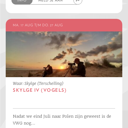
INFO
MELD JE AAN
MA. 17 AUG T/M DO. 27 AUG
Waar: Skylge (Terschelling)
SKYLGE IV (VOGELS)
Nadat we eind Juli naar Polen zijn geweest is de
VWG nog…