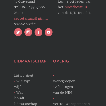
´s Graveland
kun je bij leden van
Tel: 06-49387606
het
hoofdbestuur
Mail:
van de NJN terecht.
secretariaat@njn.nl
Sociale Media
LIDMAATSCHAP
OVERIG
Lid worden!
Wie zijn
Werkgroepen
wij?
Afdelingen
Wat
van de NJN
houdt
lidmaatschap
Vertrouwenspersonen