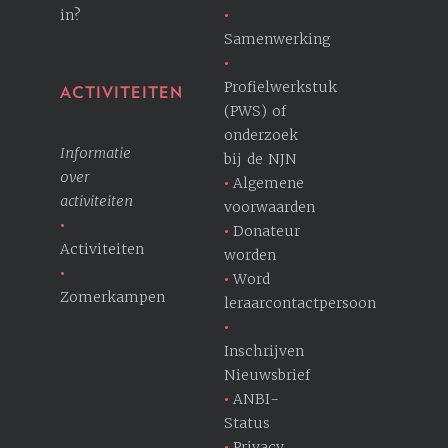
in?
Samenwerking
Profielwerkstuk
ACTIVITEITEN
(PWS) of
onderzoek
Informatie
bij de NJN
over
Algemene
activiteiten
voorwaarden
Donateur
Activiteiten
worden
Word
Zomerkampen
leraarcontactpersoon
Inschrijven
Nieuwsbrief
ANBI-
Status
Privacy