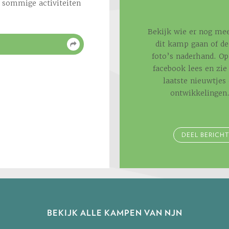
r sommige activiteiten
Bekijk wie er nog mee
dit kamp gaan of de
foto’s naderhand. Op
facebook lees en zie 
laatste nieuwtjes
ontwikkelingen
DEEL BERICHT
BEKIJK ALLE KAMPEN VAN NJN