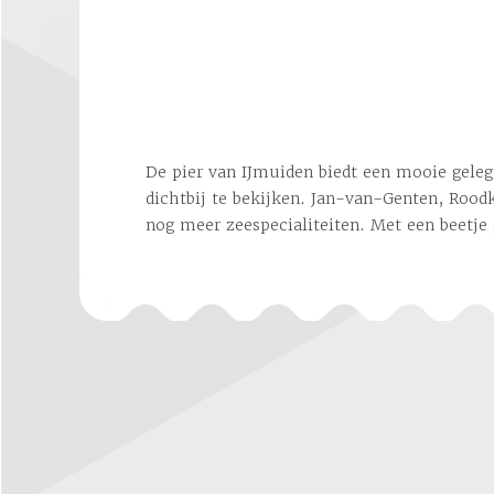
De pier van IJmuiden biedt een mooie gele
wellicht een Grauwe pijlstormvogel, Kleine 
dichtbij te bekijken. Jan-van-Genten, Rood
nog meer zeespecialiteiten. Met een beetje