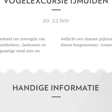
VOGELEXCURSIE IJMUIDEN
zo. 22 nov
genheid om zeevogels van
alk, Noordse stormvogel of
keelduikers, Zeekoeten en
Kleine burgemeester. Sowi
 gunstige wind zien we
HANDIGE INFORMATIE