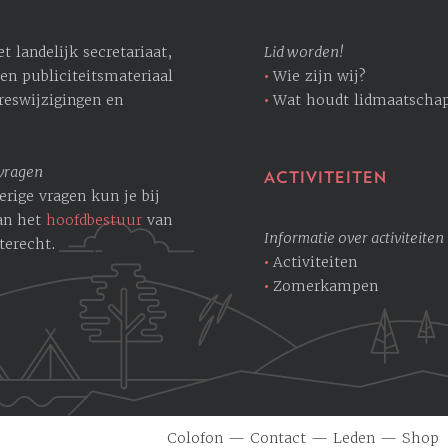
 landelijk secretariaat,
Lid worden!
en publiciteitsmateriaal
Wie zijn wij?
dreswijzigingen en
Wat houdt lidmaatschap
 vragen
ACTIVITEITEN
erige vragen kun je bij
an het
hoofdbestuur
van
Informatie over activiteiten
terecht.
Activiteiten
Zomerkampen
Colofon
—
Contact
—
Leden
—
Shop