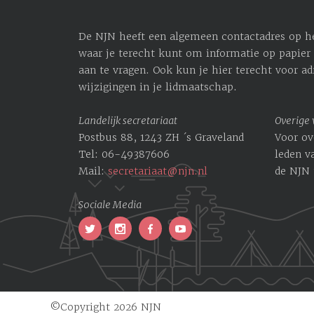
De NJN heeft een algemeen contactadres op het
waar je terecht kunt om informatie op papier 
aan te vragen. Ook kun je hier terecht voor ­a
wijzigingen in je lidmaatschap.
Landelijk secretariaat
Overige
Postbus 88, 1243 ZH ´s Graveland
Voor ov
Tel: 06-49387606
leden v
Mail:
secretariaat@njn.nl
de NJN 
Sociale Media
©Copyright 2026 NJN