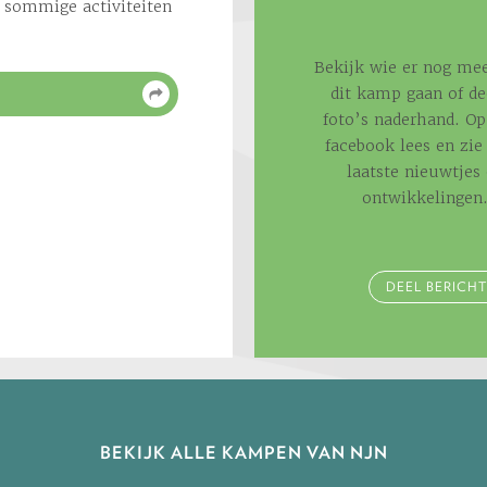
r sommige activiteiten
Bekijk wie er nog mee
dit kamp gaan of de
foto’s naderhand. Op
facebook lees en zie 
laatste nieuwtjes
ontwikkelingen
DEEL BERICHT
BEKIJK ALLE KAMPEN VAN NJN