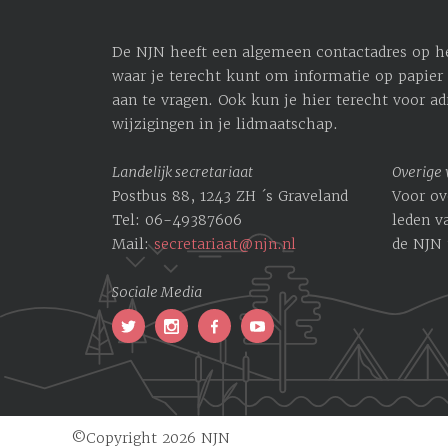
De NJN heeft een algemeen contactadres op het
waar je terecht kunt om informatie op papier 
aan te vragen. Ook kun je hier terecht voor ­a
wijzigingen in je lidmaatschap.
Landelijk secretariaat
Overige
Postbus 88, 1243 ZH ´s Graveland
Voor ov
Tel: 06-49387606
leden v
Mail:
secretariaat@njn.nl
de NJN 
Sociale Media
©Copyright 2026 NJN