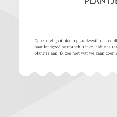
PLANTJ
Op 14 mei gaat afdeling zuidwestbroek eo d
We verzamelen om 11:00 uur bij het bezoe
naar landgoed oostbroek. Lieke leidt ons ro
plantjes aan. Ik zeg niet wat we gaan doe