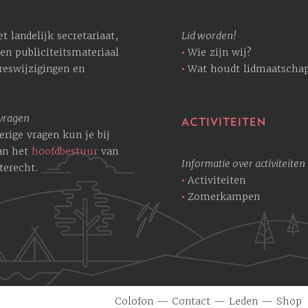
 landelijk secretariaat,
Lid worden!
en publiciteitsmateriaal
Wie zijn wij?
dreswijzigingen en
Wat houdt lidmaatschap
 vragen
ACTIVITEITEN
erige vragen kun je bij
an het
hoofdbestuur
van
Informatie over activiteiten
terecht.
Activiteiten
Zomerkampen
Colofon
—
Contact
—
Leden
—
Shop