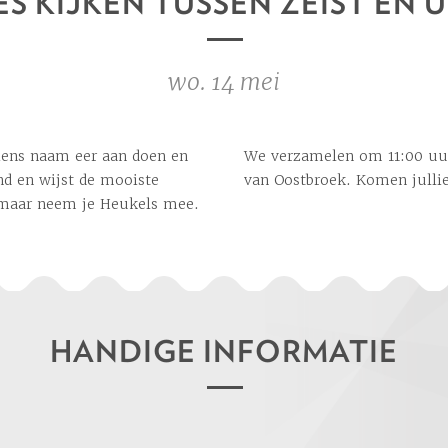
ES KIJKEN TUSSEN ZEIST EN 
wo. 14 mei
iens naam eer aan doen en
kerscentrum ’t Winkeltje
nd en wijst de mooiste
van Oostbroek. Komen julli
n maar neem je Heukels mee.
HANDIGE INFORMATIE