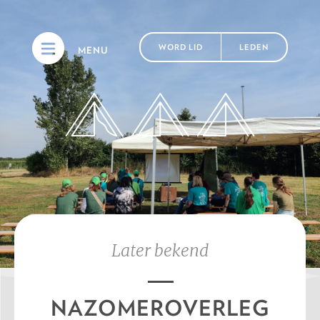
WORD LID
LEDEN
MENU
Later bekend
NAZOMEROVERLEG