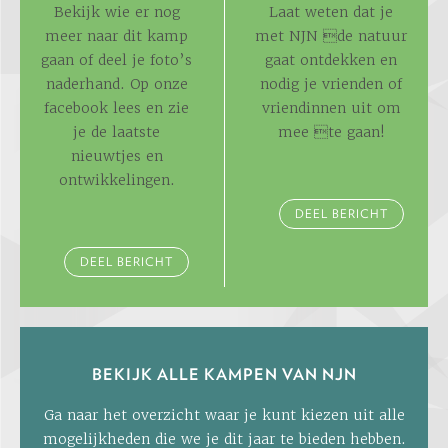
Bekijk wie er nog
Laat weten dat je
meer naar dit kamp
met NJN de natuur
gaan of deel je foto’s
gaat ontdekken en
naderhand. Op onze
nodig je vrienden of
facebook lees en zie
vriendinnen uit om
je de laatste
mee te gaan!
nieuwtjes en
ontwikkelingen.
DEEL BERICHT
DEEL BERICHT
BEKIJK ALLE KAMPEN VAN NJN
Ga naar het overzicht waar je kunt kiezen uit alle
mogelijkheden die we je dit jaar te bieden hebben.