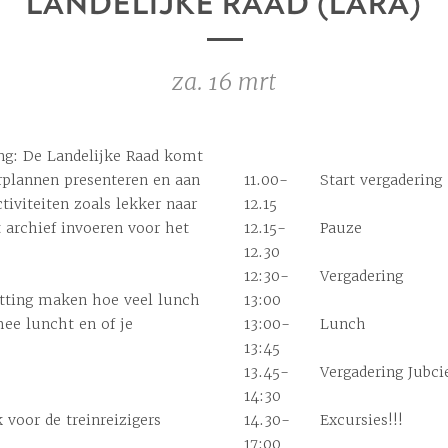
LANDELIJKE RAAD (LARA)
za. 16 mrt
ing: De Landelijke Raad komt
arplannen presenteren en aan
11.00-
Start
vergadering
tiviteiten zoals lekker naar
12.15
 archief invoeren voor het
12.15-
Pauze
12.30
12:30-
Vergadering
atting maken hoe veel lunch
13:00
ee luncht en of je
13:00-
Lunch
13:45
13.45-
Vergadering
Jubci
14:30
 voor de treinreizigers
14.30-
Excursies
!!!
17:00