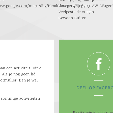
www.google.com/maps/dir//Hendrikweg+14B,+6703+AW+Wagen
Voorbereiding
Veelgestelde vragen
Gewoon Buiten
an een activiteit. Vink
 Als je nog geen lid
formulier. Ben je wel
DEEL OP FACEB
r sommige activiteiten
Bekijk wie er nog mee