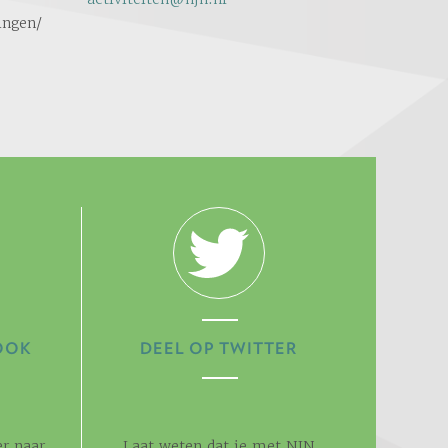
ingen/
OOK
DEEL OP TWITTER
r naar
Laat weten dat je met NJN