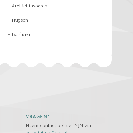
– Archief invoeren
– Hupsen
– Borduren
VRAGEN?
Neem contact op met NJN via
activiteiten@njn.nl