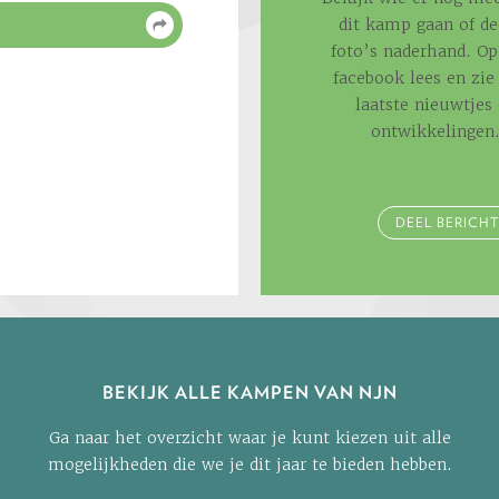
dit kamp gaan of de
foto’s naderhand. Op
facebook lees en zie 
laatste nieuwtjes
ontwikkelingen
DEEL BERICHT
BEKIJK ALLE KAMPEN VAN NJN
Ga naar het overzicht waar je kunt kiezen uit alle
mogelijkheden die we je dit jaar te bieden hebben.