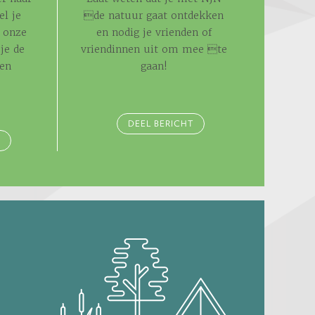
el je
de natuur gaat ontdekken
 onze
en nodig je vrienden of
je de
vriendinnen uit om mee te
 en
gaan!
.
DEEL BERICHT