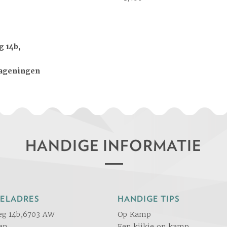
 14b,
ageningen
HANDIGE INFORMATIE
ELADRES
HANDIGE TIPS
eg 14b,6703 AW
Op Kamp
en
Een kijkje op kamp