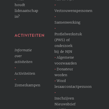
houdt
lidmaatschap
Vertrouwenspersonen
in?
Samenwerking
Profielwerkstuk
ACTIVITEITEN
(PWS) of
onderzoek
Informatie
bij de NJN
over
Algemene
activiteiten
voorwaarden
Donateur
Activiteiten
worden
Word
Zomerkampen
leraarcontactpersoon
Inschrijven
Nieuwsbrief