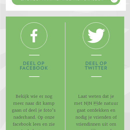
DEEL OP
DEEL OP
FACEBOOK
TWITTER
Bekijk wie er nog
Laat weten dat je
meer naar dit kamp
met NJN de natuur
gaan of deel je foto’s
gaat ontdekken en
naderhand. Op onze
nodig je vrienden of
facebook lees en zie
vriendinnen uit om