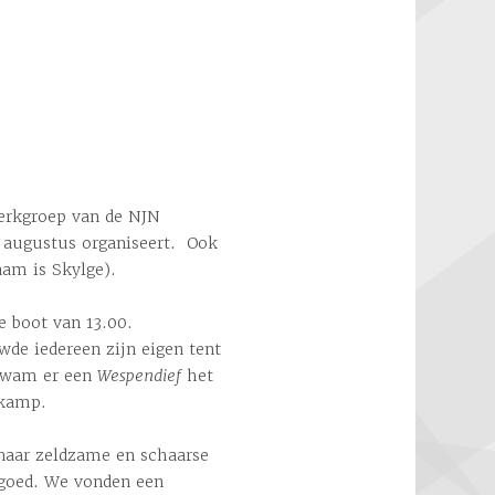
erkgroep van de NJN
d augustus organiseert. Ook
aam is Skylge).
e boot van 13.00.
de iedereen zijn eigen tent
 kwam er een
Wespendief
het
 kamp.
naar zeldzame en schaarse
k goed. We vonden een