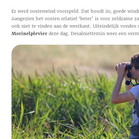
Er werd oostenwind voorspeld. Dat houdt in; goede windr
Aangezien het oosten relatief ‘beter’ is voor zeldzame z
ook niet te vinden aan de westkant. Uiteindelijk vonden
Morinelplevier
deze dag. Desalniettemin weer een verm