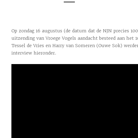
Op zondag 16 augustus (de datum dat de NJN precies 100 
uitzending van Vroege Vogels aandacht besteed aan het 1
Tessel de Vries en Harry van Someren (Ouwe Sok) werden
interview hieronder.