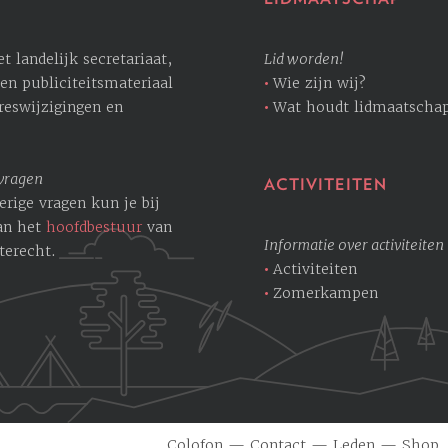
 landelijk secretariaat,
Lid worden!
en publiciteitsmateriaal
Wie zijn wij?
dreswijzigingen en
Wat houdt lidmaatschap
 vragen
ACTIVITEITEN
erige vragen kun je bij
an het
hoofdbestuur
van
Informatie over activiteiten
terecht.
Activiteiten
Zomerkampen
Colofon
—
Contact
—
Leden
—
Shop