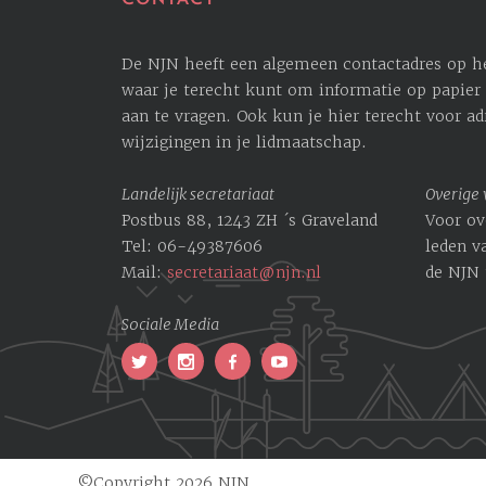
De NJN heeft een algemeen contactadres op het
waar je terecht kunt om informatie op papier 
aan te vragen. Ook kun je hier terecht voor ­a
wijzigingen in je lidmaatschap.
Landelijk secretariaat
Overige
Postbus 88, 1243 ZH ´s Graveland
Voor ov
Tel: 06-49387606
leden v
Mail:
secretariaat@njn.nl
de NJN 
Sociale Media
©Copyright 2026 NJN