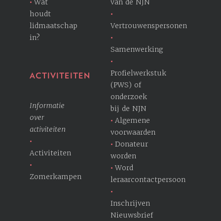
Wat
van de NJN
houdt
lidmaatschap
Vertrouwenspersonen
in?
Samenwerking
Profielwerkstuk
ACTIVITEITEN
(PWS) of
onderzoek
Informatie
bij de NJN
over
Algemene
activiteiten
voorwaarden
Donateur
Activiteiten
worden
Word
Zomerkampen
leraarcontactpersoon
Inschrijven
Nieuwsbrief