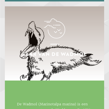
JAAR VAN DE WADMOL
De Wadmol (Marinotalpa marina) is een