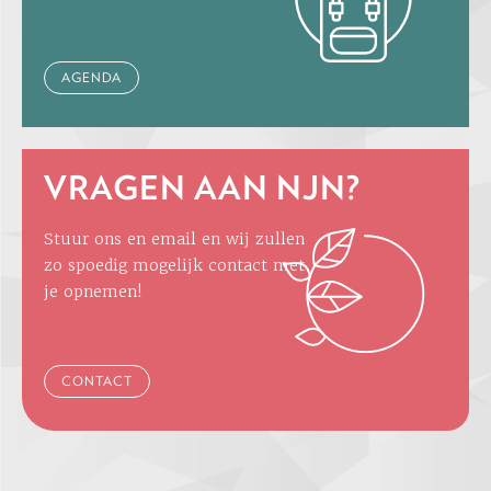
AGENDA
VRAGEN AAN NJN?
Stuur ons en email en wij zullen
zo spoedig mogelijk contact met
je opnemen!
CONTACT