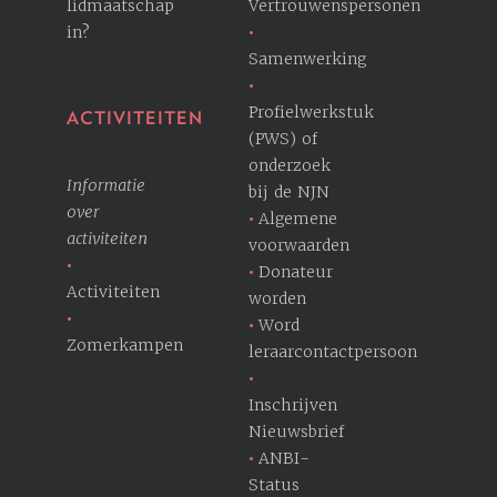
lidmaatschap
Vertrouwenspersonen
in?
Samenwerking
Profielwerkstuk
ACTIVITEITEN
(PWS) of
onderzoek
Informatie
bij de NJN
over
Algemene
activiteiten
voorwaarden
Donateur
Activiteiten
worden
Word
Zomerkampen
leraarcontactpersoon
Inschrijven
Nieuwsbrief
ANBI-
Status