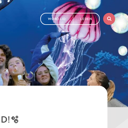
WORD LID
LEDEN
D!🫧