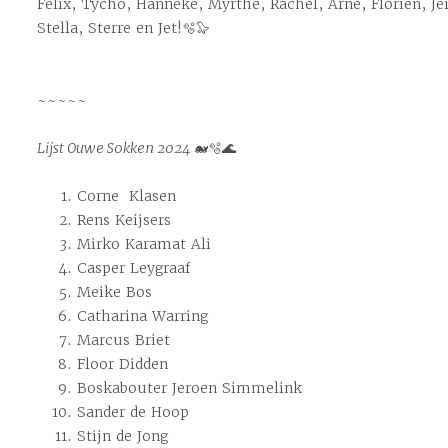
Felix, Tycho, Hanneke, Myrthe, Rachel, Arne, Florien, J
Stella, Sterre en Jet!🫧🦭
~~~~~
Lijst Ouwe Sokken 2024
🐋🫧🌊
Corne Klasen
Rens Keijsers
Mirko Karamat Ali
Casper Leygraaf
Meike Bos
Catharina Warring
Marcus Briet
Floor Didden
Boskabouter Jeroen Simmelink
Sander de Hoop
Stijn de Jong