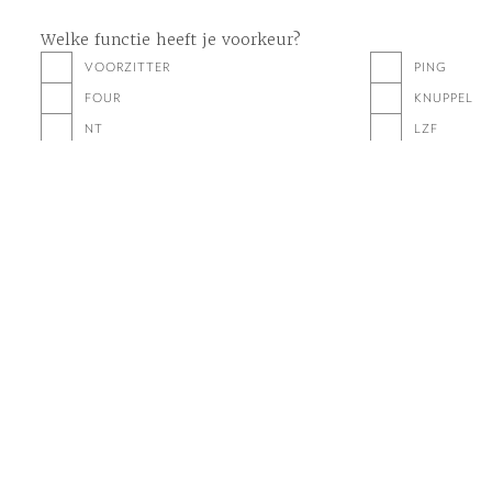
Welke functie heeft je voorkeur?
VOORZITTER
PING
FOUR
KNUPPEL
NT
LZF
Welk kamp heeft je voorkeur?
NIEUWKOOP 2
SKYLGE 3
Wil je graag met een bepaalde groep piepKC'en?
JA
NEE
IK BEN 16 JAAR OF OUDER
OPMERKINGEN (OPTIONEEL)