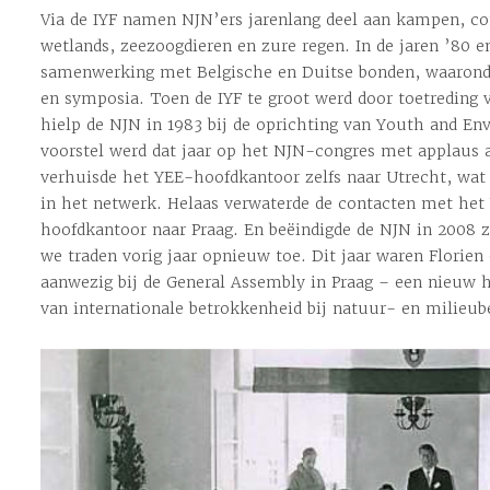
Via de IYF namen NJN’ers jarenlang deel aan kampen, co
wetlands, zeezoogdieren en zure regen. In de jaren ’80 e
samenwerking met Belgische en Duitse bonden, waaronde
en symposia. Toen de IYF te groot werd door toetreding
hielp de NJN in 1983 bij de oprichting van Youth and E
voorstel werd dat jaar op het NJN-congres met applaus
verhuisde het YEE-hoofdkantoor zelfs naar Utrecht, wat 
in het netwerk. Helaas verwaterde de contacten met het
hoofdkantoor naar Praag. En beëindigde de NJN in 2008 
we traden vorig jaar opnieuw toe. Dit jaar waren Flori
aanwezig bij de General Assembly in Praag – een nieuw h
van internationale betrokkenheid bij natuur- en milieu