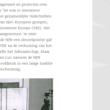
ngressen en projecten over
n ’90 was er intensieve
r gezamenlijke tijdschriften
 van niet-Europese groepen,
nvironment Europe (YEE). Het
 aangenomen. In 1990
de NJN een sleutelpositie gaf
 YEE na de verhuizing van het
zelfs het lidmaatschap, Maar
en en Luc namens de NJN
oofdstuk in een lange traditie
bescherming.