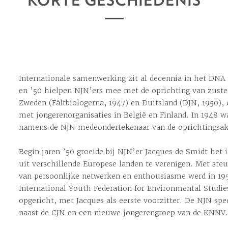
KORTE GESCHIEDENIS
Internationale samenwerking zit al decennia in het DNA 
en ’50 hielpen NJN’ers mee met de oprichting van zuster
Zweden (Fältbiologerna, 1947) en Duitsland (DJN, 1950),
met jongerenorganisaties in België en Finland. In 1948
namens de NJN medeondertekenaar van de oprichtingsak
Begin jaren ’50 groeide bij NJN’er Jacques de Smidt het 
uit verschillende Europese landen te verenigen. Met ste
van persoonlijke netwerken en enthousiasme werd in 195
International Youth Federation for Environmental Studie
opgericht, met Jacques als eerste voorzitter. De NJN spee
naast de CJN en een nieuwe jongerengroep van de KNNV