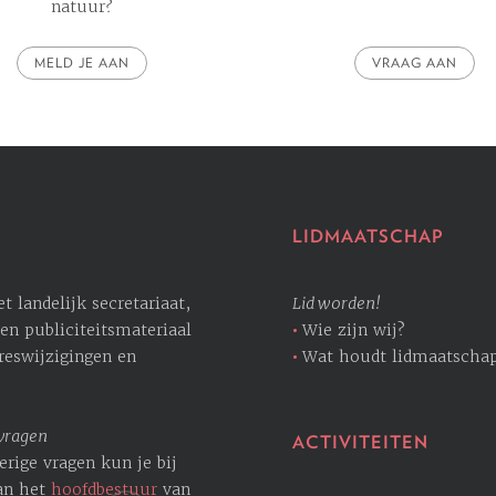
natuur?
MELD JE AAN
VRAAG AAN
LIDMAATSCHAP
 landelijk secretariaat,
Lid worden!
en publiciteitsmateriaal
Wie zijn wij?
dreswijzigingen en
Wat houdt lidmaatschap
 vragen
ACTIVITEITEN
erige vragen kun je bij
an het
hoofdbestuur
van