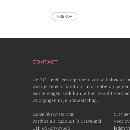
AGENDA
CONTACT
De NJN heeft een algemeen contactadres op het
waar je terecht kunt om informatie op papier 
aan te vragen. Ook kun je hier terecht voor ­a
wijzigingen in je lidmaatschap.
Landelijk secretariaat
Overige
Postbus 88, 1243 ZH ´s Graveland
Voor ov
Tel: 06-49387606
leden v